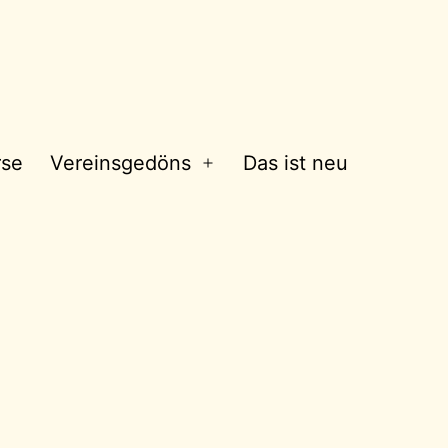
rse
Vereinsgedöns
Das ist neu
Menü
öffnen