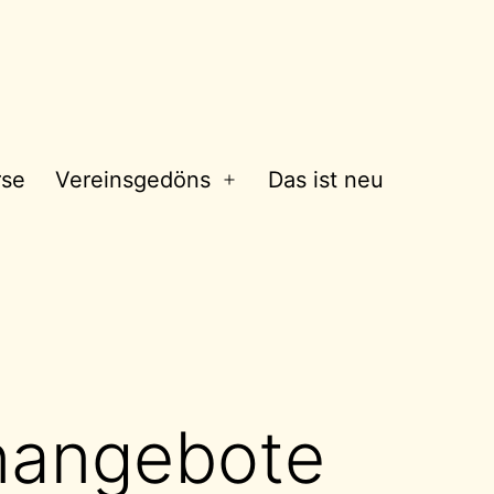
rse
Vereinsgedöns
Das ist neu
Menü
öffnen
rnangebote