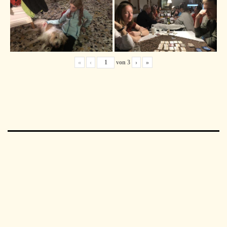
«
‹
von
3
›
»