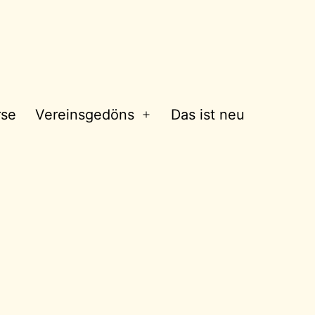
rse
Vereinsgedöns
Das ist neu
Menü
öffnen