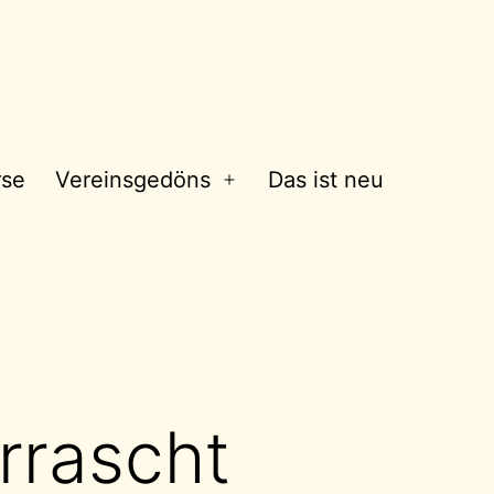
rse
Vereinsgedöns
Das ist neu
Menü
öffnen
rrascht